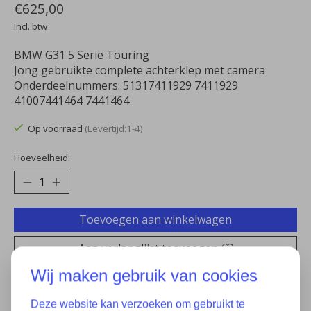
€625,00
Incl. btw
BMW G31 5 Serie Touring
Jong gebruikte complete achterklep met camera
Onderdeelnummers: 51317411929 7411929
41007441464 7441464
Op voorraad
(Levertijd:1-4)
Hoeveelheid:
Toevoegen aan winkelwagen
Aan verlanglijst toevoegen
Wij maken gebruik van cookies
Plaats bestelling
Deze website kan verzoeken om gebruikt te
Toevoegen om te vergelijken