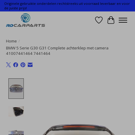
Originele gebruikte onderdelen rechtstreeks uit voorraad leverbaar en voor
de juiste prijs!
Verlanglijst
Winkelwa
Home
/
BMW 5 Serie G30 G31 Complete achterklep met camera
41007441464 7441464
Product image slideshow Items