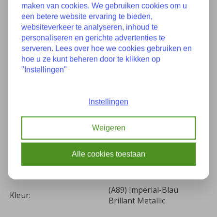
maken van cookies. We gebruiken cookies om u
een betere website ervaring te bieden,
websiteverkeer te analyseren, inhoud te
personaliseren en gerichte advertenties te
Specificaties
serveren. Lees over hoe we cookies gebruiken en
hoe u ze kunt beheren door te klikken op
"Instellingen"
Goede staat, kras in de
Staat:
lak
Instellingen
51317411929 7411929
Onderdeelnummer(s):
41007441464 7441464
Weigeren
Bouwjaar:
08-2017
Alle cookies toestaan
Kilometers:
16244
(A89) Imperial-Blau
Kleur:
Brillant Metallic