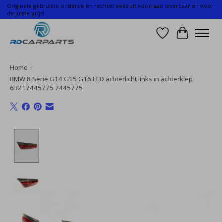
Originele gebruikte onderdelen rechtstreeks uit voorraad leverbaar en voor
de juiste prijs!
Verlanglijst
Winkelwa
Home
/
BMW 8 Serie G14 G15 G16 LED achterlicht links in achterklep
63217445775 7445775
Product image slideshow Items