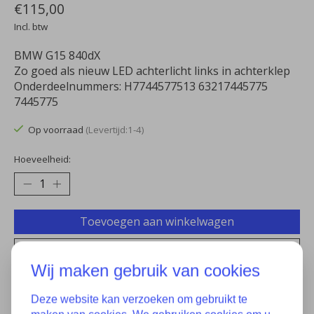
€115,00
Incl. btw
BMW G15 840dX
Zo goed als nieuw LED achterlicht links in achterklep
Onderdeelnummers: H7744577513 63217445775
7445775
Op voorraad
(Levertijd:1-4)
Hoeveelheid:
Toevoegen aan winkelwagen
Aan verlanglijst toevoegen
Wij maken gebruik van cookies
Plaats bestelling
Deze website kan verzoeken om gebruikt te
Toevoegen om te vergelijken