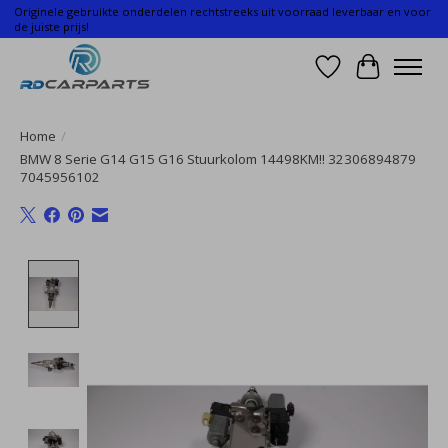
Originele gebruikte onderdelen rechtstreeks uit voorraad leverbaar en voor
de juiste prijs!
Verlanglijst
Winkelwa
Home
/
BMW 8 Serie G14 G15 G16 Stuurkolom 14498KM!! 32306894879
7045956102
Product image slideshow Items