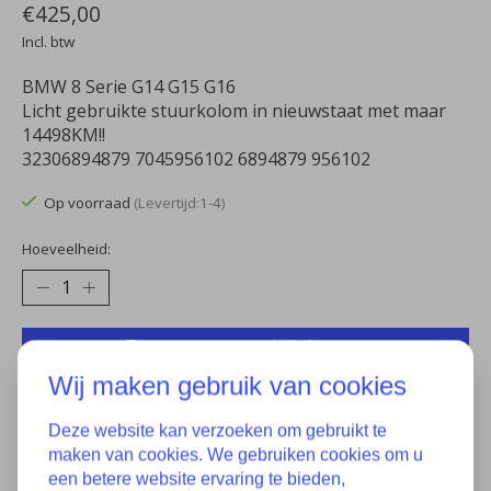
€425,00
Incl. btw
BMW 8 Serie G14 G15 G16
Licht gebruikte stuurkolom in nieuwstaat met maar
14498KM!!
32306894879 7045956102 6894879 956102
Op voorraad
(Levertijd:1-4)
Hoeveelheid:
Toevoegen aan winkelwagen
Wij maken gebruik van cookies
Aan verlanglijst toevoegen
Deze website kan verzoeken om gebruikt te
Plaats bestelling
maken van cookies. We gebruiken cookies om u
een betere website ervaring te bieden,
Toevoegen om te vergelijken