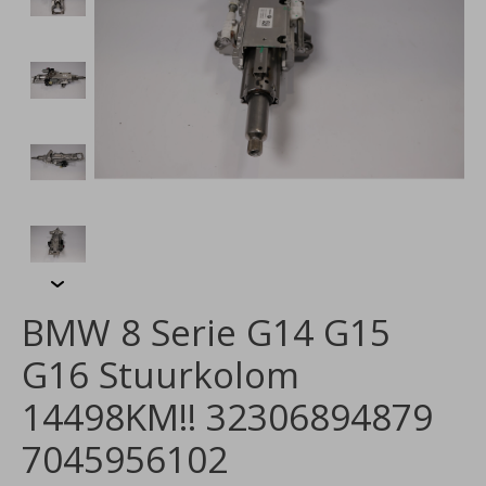
BMW 8 Serie G14 G15
G16 Stuurkolom
14498KM!! 32306894879
7045956102