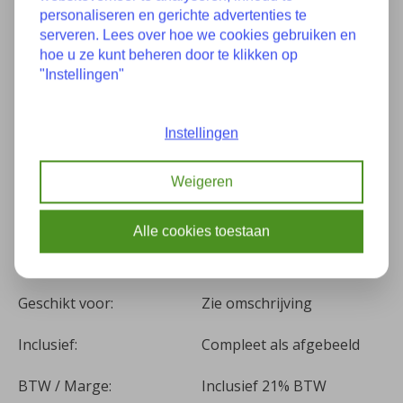
Specificaties
personaliseren en gerichte advertenties te
serveren. Lees over hoe we cookies gebruiken en
hoe u ze kunt beheren door te klikken op
"Instellingen"
Staat:
Nieuw
Zie omschrijving of
Onderdeelnummer(s):
Instellingen
laatste foto
Bouwjaar:
Onbekend
Weigeren
Kilometers:
0
Alle cookies toestaan
Kleur:
-
Geschikt voor:
Zie omschrijving
Inclusief:
Compleet als afgebeeld
BTW / Marge:
Inclusief 21% BTW