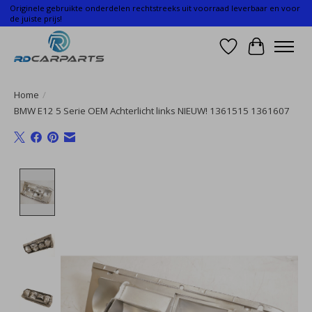
Originele gebruikte onderdelen rechtstreeks uit voorraad leverbaar en voor
de juiste prijs!
Verlanglijst
Winkelwa
Home
/
BMW E12 5 Serie OEM Achterlicht links NIEUW! 1361515 1361607
Product image slideshow Items