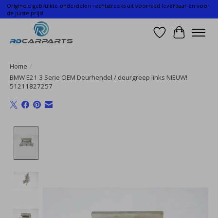
Originele gebruikte onderdelen rechtstreeks uit voorraad leverbaar en voor
de juiste prijs!
Verlanglijst
Winkelwa
Home
/
BMW E21 3 Serie OEM Deurhendel / deurgreep links NIEUW!
51211827257
Product image slideshow Items