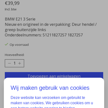
€39,99
Incl. btw
BMW E21 3 Serie
Nieuw en origineel in de verpakking: Deur hendel /
greep buitenzijde links
Onderdeelnummers: 51211827257 1827257
Op voorraad
Hoeveelheid:
Toevoegen aan winkelwagen
Aan verlanglijst toevoegen
Wij maken gebruik van cookies
Plaats bestelling
Deze website kan verzoeken om gebruikt te
maken van cookies. We gebruiken cookies om u
Toevoegen om te vergelijken