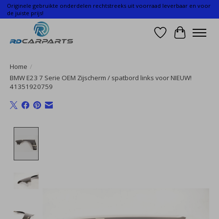
Originele gebruikte onderdelen rechtstreeks uit voorraad leverbaar en voor
de juiste prijs!
Verlanglijst
Winkelwa
Home
/
BMW E23 7 Serie OEM Zijscherm / spatbord links voor NIEUW!
41351920759
Product image slideshow Items