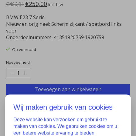
€250,00
€466,81
Incl. btw
BMW E23 7 Serie
Nieuw en origineel: Scherm zijkant / spatbord links
voor
Onderdeelnummers: 41351920759 1920759
Op voorraad
Hoeveelheid:
Toevoegen aan winkelwagen
Aan verlanglijst toevoegen
Wij maken gebruik van cookies
Plaats bestelling
Deze website kan verzoeken om gebruikt te
maken van cookies. We gebruiken cookies om u
Toevoegen om te vergelijken
een betere website ervaring te bieden,