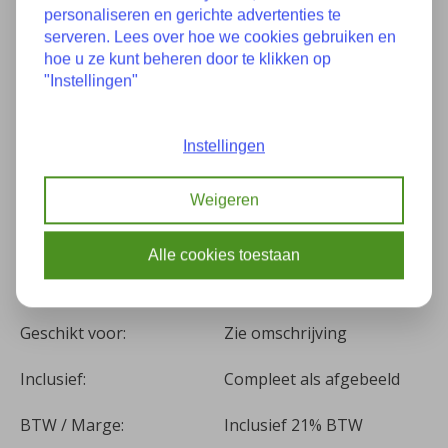
Specificaties
personaliseren en gerichte advertenties te
serveren. Lees over hoe we cookies gebruiken en
hoe u ze kunt beheren door te klikken op
Staat:
Nieuw
"Instellingen"
Zie omschrijving of
Onderdeelnummer(s):
Instellingen
laatste foto
Bouwjaar:
Onbekend
Weigeren
Kilometers:
0
Alle cookies toestaan
Kleur:
-
Geschikt voor:
Zie omschrijving
Inclusief:
Compleet als afgebeeld
BTW / Marge:
Inclusief 21% BTW