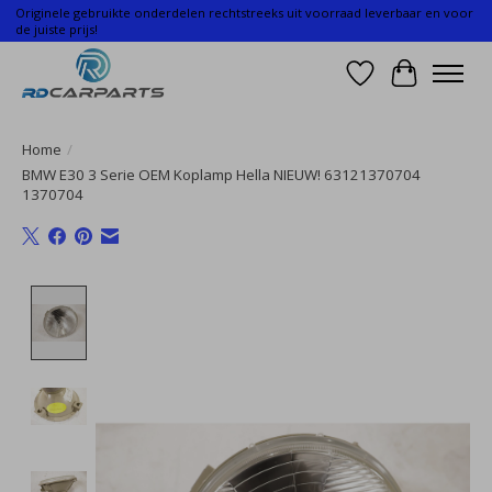
Originele gebruikte onderdelen rechtstreeks uit voorraad leverbaar en voor
de juiste prijs!
Verlanglijst
Winkelwa
Home
/
BMW E30 3 Serie OEM Koplamp Hella NIEUW! 63121370704
1370704
Product image slideshow Items