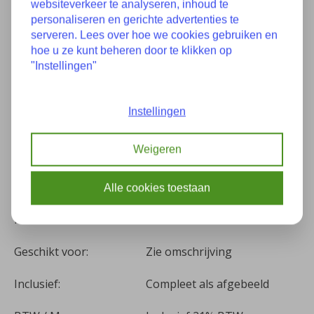
websiteverkeer te analyseren, inhoud te
personaliseren en gerichte advertenties te
serveren. Lees over hoe we cookies gebruiken en
Specificaties
hoe u ze kunt beheren door te klikken op
"Instellingen"
Staat:
Nieuw
Instellingen
Onderdeelnummer(s):
36131180777 1180777
Weigeren
Bouwjaar:
Onbekend
Kilometers:
0
Alle cookies toestaan
Kleur:
-
Geschikt voor:
Zie omschrijving
Inclusief:
Compleet als afgebeeld