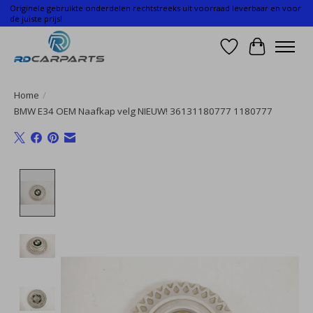
Originele gebruikte onderdelen rechtstreeks uit voorraad leverbaar en voor
de juiste prijs!
Verlanglijst
Winkelwa
Home
/
BMW E34 OEM Naafkap velg NIEUW! 36131180777 1180777
Product image slideshow Items