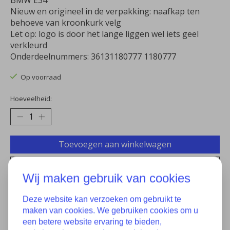
BMW E34
Nieuw en origineel in de verpakking: naafkap ten
behoeve van kroonkurk velg
Let op: logo is door het lange liggen wel iets geel
verkleurd
Onderdeelnummers: 36131180777 1180777
Op voorraad
Hoeveelheid:
Toevoegen aan winkelwagen
Aan verlanglijst toevoegen
Wij maken gebruik van cookies
Plaats bestelling
Deze website kan verzoeken om gebruikt te
Toevoegen om te vergelijken
maken van cookies. We gebruiken cookies om u
een betere website ervaring te bieden,