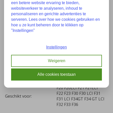
een betere website ervaring te bieden,
websiteverkeer te analyseren, inhoud te
personaliseren en gerichte advertenties te
serveren. Lees over hoe we cookies gebruiken en
Specificaties
hoe u ze kunt beheren door te klikken op
"Instellingen"
Staat:
Nieuwstaat
Instellingen
Onderdeelnummer(s):
6792525 33326792525
Weigeren
Bouwjaar:
11-2016
Alle cookies toestaan
Kilometers:
126
F20 F20LCI F21 F21LCI
F22 F23 F30 F30 LCI F31
Geschikt voor:
F31 LCI F34GT F34 GT LCI
F32 F33 F36