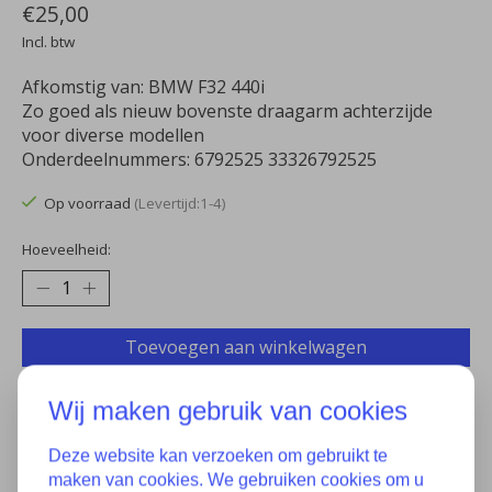
€25,00
Incl. btw
Afkomstig van: BMW F32 440i
Zo goed als nieuw bovenste draagarm achterzijde
voor diverse modellen
Onderdeelnummers: 6792525 33326792525
Op voorraad
(Levertijd:1-4)
Hoeveelheid:
Toevoegen aan winkelwagen
Aan verlanglijst toevoegen
Wij maken gebruik van cookies
Plaats bestelling
Deze website kan verzoeken om gebruikt te
maken van cookies. We gebruiken cookies om u
Toevoegen om te vergelijken