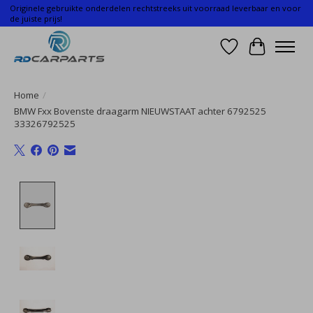
Originele gebruikte onderdelen rechtstreeks uit voorraad leverbaar en voor
de juiste prijs!
Verlanglijst
Winkelwa
Home
/
BMW Fxx Bovenste draagarm NIEUWSTAAT achter 6792525
33326792525
Product image slideshow Items