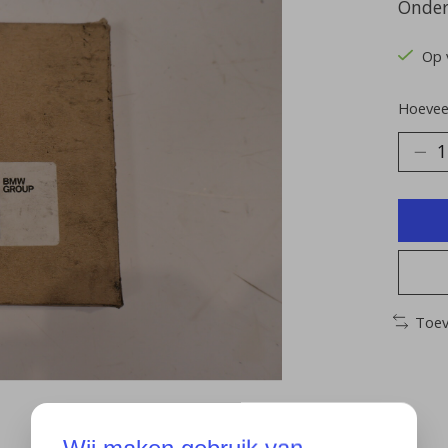
Onder
Op 
Hoeveel
Toev