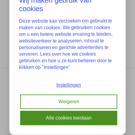
Wij maken gebruik van
cookies
Deze website kan verzoeken om gebruikt te
maken van cookies. We gebruiken cookies
om u een betere website ervaring te bieden,
websiteverkeer te analyseren, inhoud te
personaliseren en gerichte advertenties te
serveren. Lees over hoe we cookies
gebruiken en hoe u ze kunt beheren door te
klikken op "Instellingen"
Instellingen
Weigeren
Alle cookies toestaan