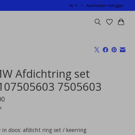
NL
Aanmelden / Inloggen
W Afdichtring set
107505603 7505603
00
w
in doos: afdicht ring set / keerring