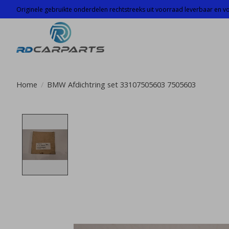
Originele gebruikte onderdelen rechtstreeks uit voorraad leverbaar en voo
Home
/
BMW Afdichtring set 33107505603 7505603
Product image slideshow Items