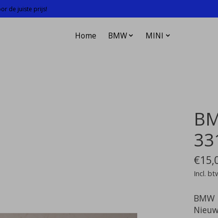
r de juiste prijs!
Home
BMW
MINI
BM
33
€15,
Incl. bt
BMW
Nieuw 