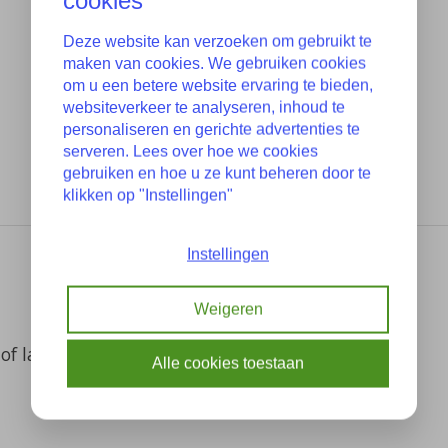
cookies
Deze website kan verzoeken om gebruikt te
maken van cookies. We gebruiken cookies
om u een betere website ervaring te bieden,
websiteverkeer te analyseren, inhoud te
personaliseren en gerichte advertenties te
serveren. Lees over hoe we cookies
gebruiken en hoe u ze kunt beheren door te
klikken op "Instellingen"
Instellingen
Weigeren
of laatste foto
Alle cookies toestaan