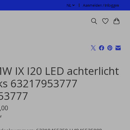
NL
Aanmelden / Inloggen
W IX I20 LED achterlicht
nks 63217953777
53777
,00
w