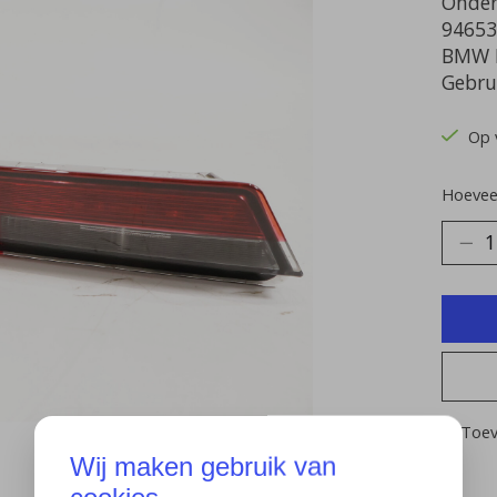
Onder
94653
BMW I
Gebru
Op 
Hoeveel
Toev
Wij maken gebruik van