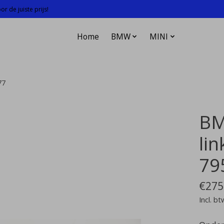
r de juiste prijs!
Home
BMW
MINI
77
BM
li
79
€275
Incl. bt