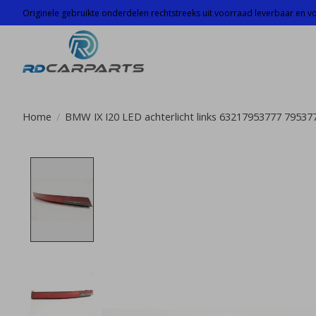
Originele gebruikte onderdelen rechtstreeks uit voorraad leverbaar en voo
Home
/
BMW IX I20 LED achterlicht links 63217953777 79537
Product image slideshow Items