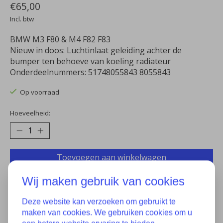
€65,00
Incl. btw
BMW M3 F80 & M4 F82 F83
Nieuw in doos: Luchtinlaat geleiding achter de
bumper ten behoeve van koeling radiateur
Onderdeelnummers: 51748055843 8055843
Op voorraad
Hoeveelheid:
Toevoegen aan winkelwagen
Aan verlanglijst toevoegen
Wij maken gebruik van cookies
Plaats bestelling
Deze website kan verzoeken om gebruikt te
maken van cookies. We gebruiken cookies om u
Toevoegen om te vergelijken