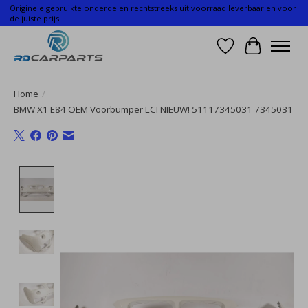
Originele gebruikte onderdelen rechtstreeks uit voorraad leverbaar en voor
de juiste prijs!
Verlanglijst
Winkelwa
Home
/
BMW X1 E84 OEM Voorbumper LCI NIEUW! 51117345031 7345031
Product image slideshow Items