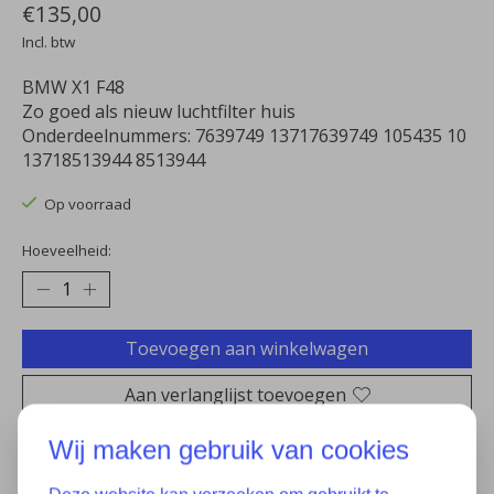
€135,00
Incl. btw
BMW X1 F48
Zo goed als nieuw luchtfilter huis
Onderdeelnummers: 7639749 13717639749 105435 10
13718513944 8513944
Op voorraad
Hoeveelheid:
Toevoegen aan winkelwagen
Aan verlanglijst toevoegen
Plaats bestelling
Wij maken gebruik van cookies
Toevoegen om te vergelijken