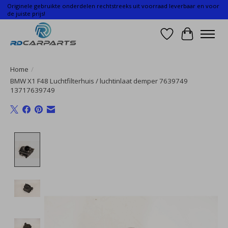
Originele gebruikte onderdelen rechtstreeks uit voorraad leverbaar en voor
de juiste prijs!
Verlanglijst
Winkelwa
Home
/
BMW X1 F48 Luchtfilterhuis / luchtinlaat demper 7639749
13717639749
Product image slideshow Items