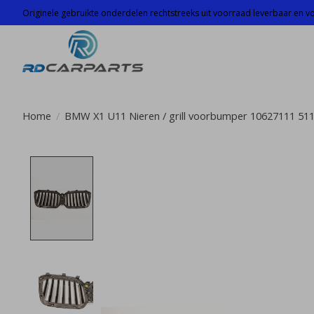
Originele gebruikte onderdelen rechtstreeks uit voorraad leverbaar en voo
Home
/
BMW X1 U11 Nieren / grill voorbumper 10627111 51
Product image slideshow Items