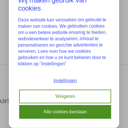
Wij maken gebruik van
cookies
Deze website kan verzoeken om gebruikt te
maken van cookies. We gebruiken cookies
om u een betere website ervaring te bieden,
websiteverkeer te analyseren, inhoud te
personaliseren en gerichte advertenties te
serveren. Lees over hoe we cookies
gebruiken en hoe u ze kunt beheren door te
klikken op "Instellingen"
Instellingen
Weigeren
A3F5
Alle cookies toestaan