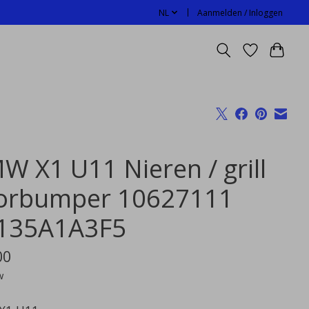
NL
Aanmelden / Inloggen
W X1 U11 Nieren / grill
orbumper 10627111
135A1A3F5
00
w