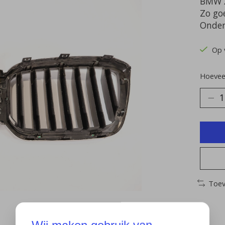
BMW 
Zo go
Onder
Op 
Hoeveel
Toev