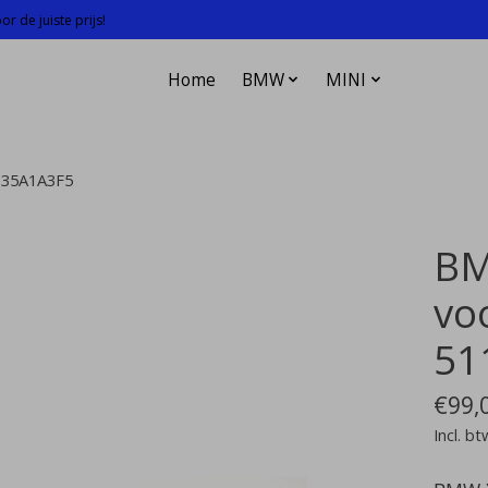
r de juiste prijs!
Home
BMW
MINI
135A1A3F5
BM
vo
51
€99,
Incl. bt