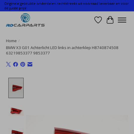
Originele gebruikte onderdelen rechtstreeks uit voorraad leverbaar en voor
de juiste prijs!
Verlanglijst
Winkelwa
Home
/
BMW X3 G01 Achterlicht LED links in achterklep H8740874508
63219853377 9853377
Product image slideshow Items