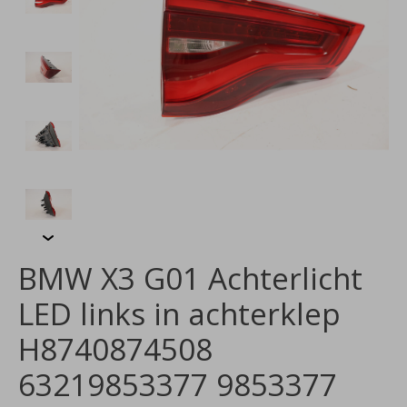
BMW X3 G01 Achterlicht
LED links in achterklep
H8740874508
63219853377 9853377