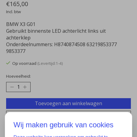
€165,00
Incl. btw
BMW X3 G01
Gebruikt binnenste LED achterlicht links uit
achterklep
Onderdeelnummers: H8740874508 63219853377
9853377
Op voorraad
(Levertijd:1-4)
Hoeveelheid:
Toevoegen aan winkelwagen
Aan verlanglijst toevoegen
Wij maken gebruik van cookies
Plaats bestelling