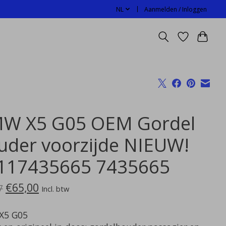
NL
Aanmelden / Inloggen
W X5 G05 OEM Gordel
uder voorzijde NIEUW!
117435665 7435665
€65,00
7
Incl. btw
X5 G05