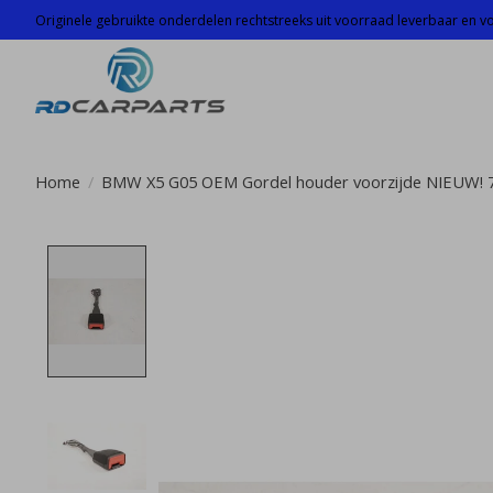
Originele gebruikte onderdelen rechtstreeks uit voorraad leverbaar en voo
Home
/
BMW X5 G05 OEM Gordel houder voorzijde NIEUW! 
Product image slideshow Items