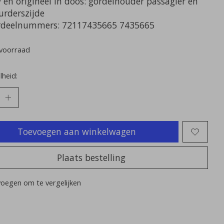
 en origineel in doos: gordelhouder passagier en
urderszijde
deelnummers: 72117435665 7435665
voorraad
heid:
Toevoegen aan winkelwagen
Plaats bestelling
oegen om te vergelijken