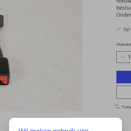
Nieuw
bestu
Onder
Op 
Hoeveel
Toev