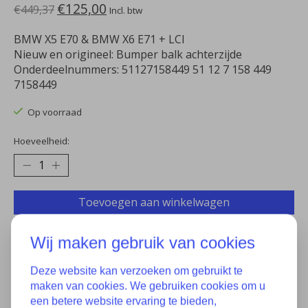
€125,00
€449,37
Incl. btw
BMW X5 E70 & BMW X6 E71 + LCI
Nieuw en origineel: Bumper balk achterzijde
Onderdeelnummers: 51127158449 51 12 7 158 449
7158449
Op voorraad
Hoeveelheid:
Toevoegen aan winkelwagen
Aan verlanglijst toevoegen
Wij maken gebruik van cookies
Plaats bestelling
Deze website kan verzoeken om gebruikt te
maken van cookies. We gebruiken cookies om u
Toevoegen om te vergelijken
een betere website ervaring te bieden,