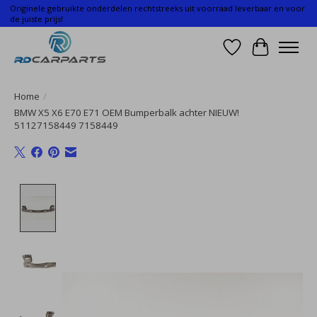
Originele gebruikte onderdelen rechtstreeks uit voorraad leverbaar en voor
de juiste prijs!
Verlanglijst
Winkelwa
Home
/
BMW X5 X6 E70 E71 OEM Bumperbalk achter NIEUW!
51127158449 7158449
Product image slideshow Items