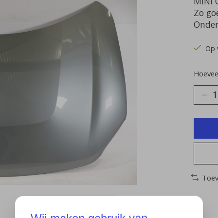
MINI 
Zo go
Onder
Op 
Hoeveel
Toev