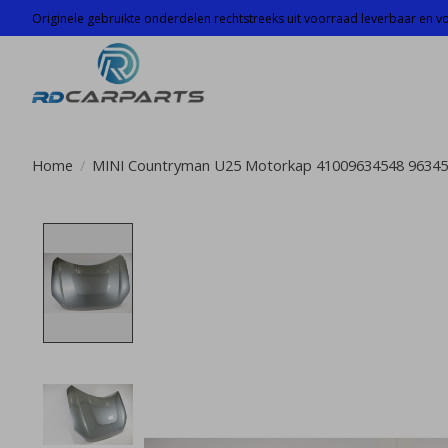
Originele gebruikte onderdelen rechtstreeks uit voorraad leverbaar en voo
Home
/
MINI Countryman U25 Motorkap 41009634548 9634
Product image slideshow Items