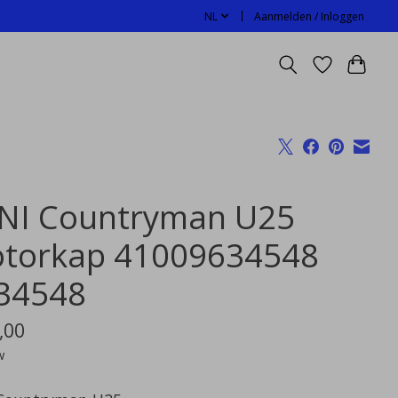
NL
Aanmelden / Inloggen
NI Countryman U25
torkap 41009634548
34548
,00
w