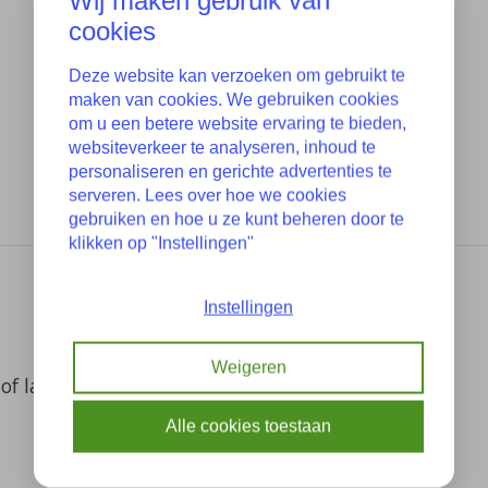
Wij maken gebruik van
cookies
Deze website kan verzoeken om gebruikt te
maken van cookies. We gebruiken cookies
om u een betere website ervaring te bieden,
websiteverkeer te analyseren, inhoud te
personaliseren en gerichte advertenties te
serveren. Lees over hoe we cookies
gebruiken en hoe u ze kunt beheren door te
klikken op "Instellingen"
Instellingen
Weigeren
of laatste foto
Alle cookies toestaan