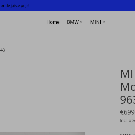
r de juiste prijs!
Home
BMW
MINI
548
MI
Mo
96
€699
Incl. bt